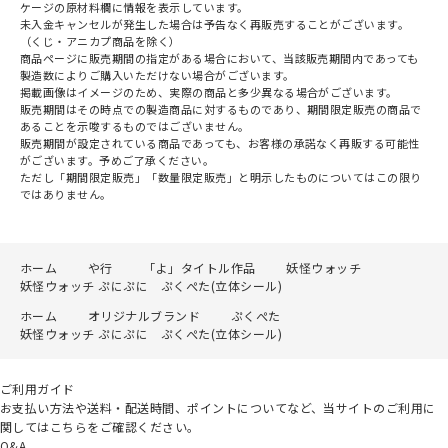
ケージの原材料欄に情報を表示しています。
未入金キャンセルが発生した場合は予告なく再販売することがございます。
（くじ・アニカプ商品を除く）
商品ページに販売期間の指定がある場合において、当該販売期間内であっても
製造数によりご購入いただけない場合がございます。
掲載画像はイメージのため、実際の商品と多少異なる場合がございます。
販売期間はその時点での製造商品に対するものであり、期間限定販売の商品で
あることを示唆するものではございません。
販売期間が設定されている商品であっても、お客様の承諾なく再販する可能性
がございます。予めご了承ください。
ただし「期間限定販売」「数量限定販売」と明示したものについてはこの限り
ではありません。
ホーム
や行
「よ」タイトル作品
妖怪ウォッチ
妖怪ウォッチ ぷにぷに ぷくぺた(立体シール)
ホーム
オリジナルブランド
ぷくぺた
妖怪ウォッチ ぷにぷに ぷくぺた(立体シール)
ご利用ガイド
お支払い方法や送料・配送時間、ポイントについてなど、当サイトのご利用に
関してはこちらをご確認ください。
Q&A