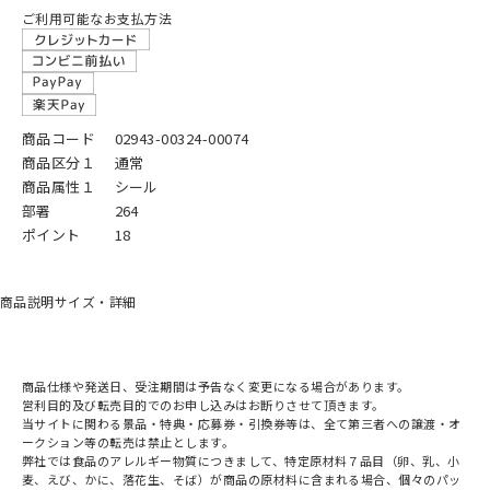
ご利用可能なお支払方法
商品コード
02943-00324-00074
商品区分１
通常
商品属性１
シール
部署
264
ポイント
18
商品説明
サイズ・詳細
商品仕様や発送日、受注期間は予告なく変更になる場合があります。
営利目的及び転売目的でのお申し込みはお断りさせて頂きます。
当サイトに関わる景品・特典・応募券・引換券等は、全て第三者への譲渡・オ
ークション等の転売は禁止とします。
弊社では食品のアレルギー物質につきまして、特定原材料７品目（卵、乳、小
麦、えび、かに、落花生、そば）が商品の原材料に含まれる場合、個々のパッ