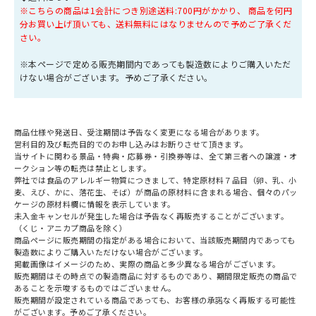
※こちらの商品は1会計につき別途送料:700円がかかり、 商品を何円
分お買い上げ頂いても、送料無料にはなりませんので予めご了承くだ
さい。
※本ページで定める販売期間内であっても製造数によりご購入いただ
けない場合がございます。予めご了承ください。
商品仕様や発送日、受注期間は予告なく変更になる場合があります。
営利目的及び転売目的でのお申し込みはお断りさせて頂きます。
当サイトに関わる景品・特典・応募券・引換券等は、全て第三者への譲渡・オ
ークション等の転売は禁止とします。
弊社では食品のアレルギー物質につきまして、特定原材料７品目（卵、乳、小
麦、えび、かに、落花生、そば）が商品の原材料に含まれる場合、個々のパッ
ケージの原材料欄に情報を表示しています。
未入金キャンセルが発生した場合は予告なく再販売することがございます。
（くじ・アニカプ商品を除く）
商品ページに販売期間の指定がある場合において、当該販売期間内であっても
製造数によりご購入いただけない場合がございます。
掲載画像はイメージのため、実際の商品と多少異なる場合がございます。
販売期間はその時点での製造商品に対するものであり、期間限定販売の商品で
あることを示唆するものではございません。
販売期間が設定されている商品であっても、お客様の承諾なく再販する可能性
がございます。予めご了承ください。