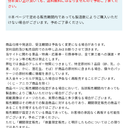
分お買い上げ頂いても、送料無料にはなりませんので予めご了承くだ
さい。
※本ページで定める販売期間内であっても製造数によりご購入いただ
けない場合がございます。予めご了承ください。
商品仕様や発送日、受注期間は予告なく変更になる場合があります。
営利目的及び転売目的でのお申し込みはお断りさせて頂きます。
当サイトに関わる景品・特典・応募券・引換券等は、全て第三者への譲渡・オ
ークション等の転売は禁止とします。
弊社では食品のアレルギー物質につきまして、特定原材料７品目（卵、乳、小
麦、えび、かに、落花生、そば）が商品の原材料に含まれる場合、個々のパッ
ケージの原材料欄に情報を表示しています。
未入金キャンセルが発生した場合は予告なく再販売することがございます。
（くじ・アニカプ商品を除く）
商品ページに販売期間の指定がある場合において、当該販売期間内であっても
製造数によりご購入いただけない場合がございます。
掲載画像はイメージのため、実際の商品と多少異なる場合がございます。
販売期間はその時点での製造商品に対するものであり、期間限定販売の商品で
あることを示唆するものではございません。
販売期間が設定されている商品であっても、お客様の承諾なく再販する可能性
がございます。予めご了承ください。
ただし「期間限定販売」「数量限定販売」と明示したものについてはこの限り
ではありません。