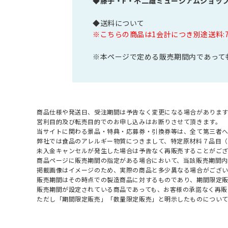
◆
藤子・F・不二雄ミュージアムショッ
◆送料について
※こちらの商品は1会計につき別途送料:
※本ページで定める販売期間内であって
商品仕様や発送日、受注期間は予告なく変更になる場合があります
営利目的及び転売目的でのお申し込みはお断りさせて頂きます。
当サイトに関わる景品・特典・応募券・引換券等は、全て第三者
弊社では食品のアレルギー物質につきまして、特定原材料７品目
未入金キャンセルが発生した場合は予告なく再販売することがご
商品ページに販売期間の指定がある場合において、当該販売期間内
掲載画像はイメージのため、実際の商品と多少異なる場合がござい
販売期間はその時点での製造商品に対するものであり、期間限定
販売期間が設定されている商品であっても、お客様の承諾なく再販
ただし「期間限定販売」「数量限定販売」と明示したものについ