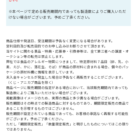
※本ページで定める販売期間内であっても製造数によりご購入いただ
けない場合がございます。予めご了承ください。
商品仕様や発送日、受注期間は予告なく変更になる場合があります。
営利目的及び転売目的でのお申し込みはお断りさせて頂きます。
当サイトに関わる景品・特典・応募券・引換券等は、全て第三者への譲渡・オ
ークション等の転売は禁止とします。
弊社では食品のアレルギー物質につきまして、特定原材料７品目（卵、乳、小
麦、えび、かに、落花生、そば）が商品の原材料に含まれる場合、個々のパッ
ケージの原材料欄に情報を表示しています。
未入金キャンセルが発生した場合は予告なく再販売することがございます。
（くじ・アニカプ商品を除く）
商品ページに販売期間の指定がある場合において、当該販売期間内であっても
製造数によりご購入いただけない場合がございます。
掲載画像はイメージのため、実際の商品と多少異なる場合がございます。
販売期間はその時点での製造商品に対するものであり、期間限定販売の商品で
あることを示唆するものではございません。
販売期間が設定されている商品であっても、お客様の承諾なく再販する可能性
がございます。予めご了承ください。
ただし「期間限定販売」「数量限定販売」と明示したものについてはこの限り
ではありません。