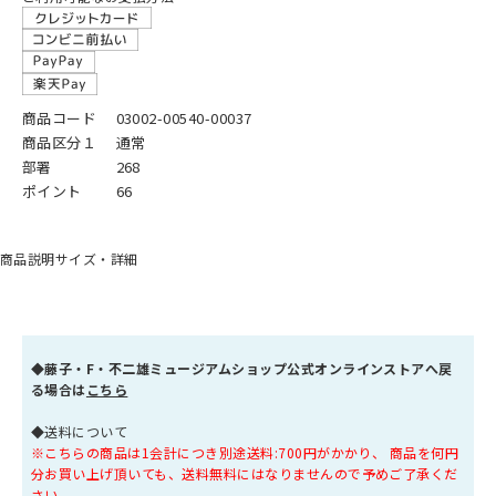
商品コード
03002-00540-00037
商品区分１
通常
部署
268
ポイント
66
商品説明
サイズ・詳細
◆
藤子・F・不二雄ミュージアムショップ公式オンラインストアへ戻
る場合は
こちら
◆送料について
※こちらの商品は1会計につき別途送料:700円がかかり、 商品を何円
分お買い上げ頂いても、送料無料にはなりませんので予めご了承くだ
さい。