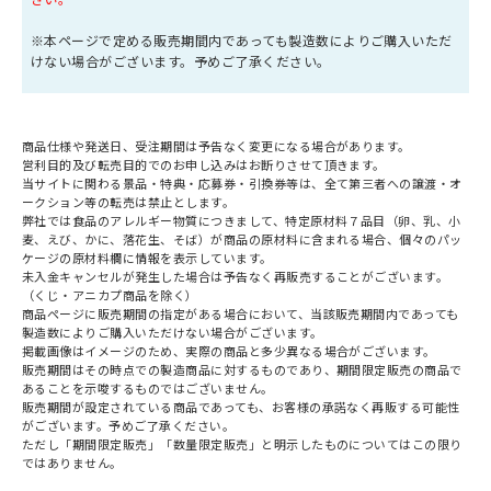
※本ページで定める販売期間内であっても製造数によりご購入いただ
けない場合がございます。予めご了承ください。
商品仕様や発送日、受注期間は予告なく変更になる場合があります。
営利目的及び転売目的でのお申し込みはお断りさせて頂きます。
当サイトに関わる景品・特典・応募券・引換券等は、全て第三者への譲渡・オ
ークション等の転売は禁止とします。
弊社では食品のアレルギー物質につきまして、特定原材料７品目（卵、乳、小
麦、えび、かに、落花生、そば）が商品の原材料に含まれる場合、個々のパッ
ケージの原材料欄に情報を表示しています。
未入金キャンセルが発生した場合は予告なく再販売することがございます。
（くじ・アニカプ商品を除く）
商品ページに販売期間の指定がある場合において、当該販売期間内であっても
製造数によりご購入いただけない場合がございます。
掲載画像はイメージのため、実際の商品と多少異なる場合がございます。
販売期間はその時点での製造商品に対するものであり、期間限定販売の商品で
あることを示唆するものではございません。
販売期間が設定されている商品であっても、お客様の承諾なく再販する可能性
がございます。予めご了承ください。
ただし「期間限定販売」「数量限定販売」と明示したものについてはこの限り
ではありません。