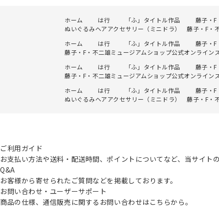
ホーム
は行
「ふ」タイトル作品
藤子・
ぬいぐるみヘアアクセサリー（ミニドラ） 藤子・F・
ホーム
は行
「ふ」タイトル作品
藤子・
藤子・F・不二雄ミュージアムショップ公式オンライン
ホーム
は行
「ふ」タイトル作品
藤子・
藤子・F・不二雄ミュージアムショップ公式オンライン
ホーム
は行
「ふ」タイトル作品
藤子・
ぬいぐるみヘアアクセサリー（ミニドラ） 藤子・F・
ご利用ガイド
お支払い方法や送料・配送時間、ポイントについてなど、当サイト
Q&A
お客様から寄せられたご質問などを掲載しております。
お問い合わせ・ユーザーサポート
商品の仕様、通信販売に関するお問い合わせはこちらから。