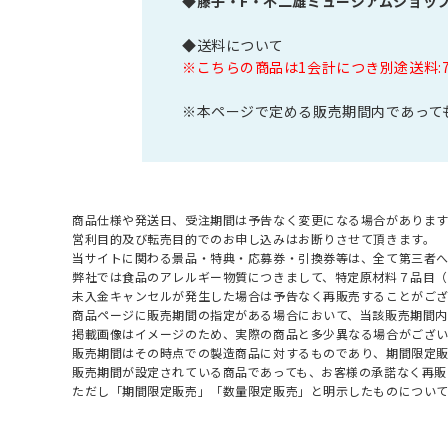
◆
藤子・F・不二雄ミュージアムショッ
◆送料について
※こちらの商品は1会計につき別途送料:
※本ページで定める販売期間内であって
商品仕様や発送日、受注期間は予告なく変更になる場合があります
営利目的及び転売目的でのお申し込みはお断りさせて頂きます。
当サイトに関わる景品・特典・応募券・引換券等は、全て第三者
弊社では食品のアレルギー物質につきまして、特定原材料７品目
未入金キャンセルが発生した場合は予告なく再販売することがご
商品ページに販売期間の指定がある場合において、当該販売期間内
掲載画像はイメージのため、実際の商品と多少異なる場合がござい
販売期間はその時点での製造商品に対するものであり、期間限定
販売期間が設定されている商品であっても、お客様の承諾なく再販
ただし「期間限定販売」「数量限定販売」と明示したものについ