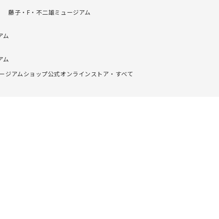
） 藤子・F・不二雄ミュージアム
アム
アム
ュージアムショップ公式オンラインストア・すべて