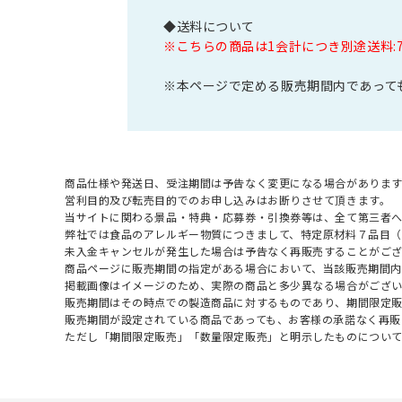
◆送料について
※こちらの商品は1会計につき別途送料:
※本ページで定める販売期間内であって
商品仕様や発送日、受注期間は予告なく変更になる場合があります
営利目的及び転売目的でのお申し込みはお断りさせて頂きます。
当サイトに関わる景品・特典・応募券・引換券等は、全て第三者
弊社では食品のアレルギー物質につきまして、特定原材料７品目
未入金キャンセルが発生した場合は予告なく再販売することがご
商品ページに販売期間の指定がある場合において、当該販売期間内
掲載画像はイメージのため、実際の商品と多少異なる場合がござい
販売期間はその時点での製造商品に対するものであり、期間限定
販売期間が設定されている商品であっても、お客様の承諾なく再販
ただし「期間限定販売」「数量限定販売」と明示したものについ