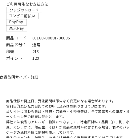
ご利用可能なお支払方法
商品コード
03180-00681-00035
商品区分１
通常
部署
213
ポイント
120
商品説明
サイズ・詳細
商品仕様や発送日、受注期間は予告なく変更になる場合があります。
営利目的及び転売目的でのお申し込みはお断りさせて頂きます。
当サイトに関わる景品・特典・応募券・引換券等は、全て第三者への譲渡・オ
ークション等の転売は禁止とします。
弊社では食品のアレルギー物質につきまして、特定原材料７品目（卵、乳、小
麦、えび、かに、落花生、そば）が商品の原材料に含まれる場合、個々のパッ
ケージの原材料欄に情報を表示しています。
未入金キャンセルが発生した場合は予告なく再販売することがございます。