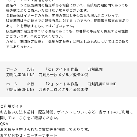
商品ページに販売期間の指定がある場合において、当該販売期間内であっても
製造数によりご購入いただけない場合がございます。
掲載画像はイメージのため、実際の商品と多少異なる場合がございます。
販売期間はその時点での製造商品に対するものであり、期間限定販売の商品で
あることを示唆するものではございません。
販売期間が設定されている商品であっても、お客様の承諾なく再販する可能性
がございます。予めご了承ください。
ただし「期間限定販売」「数量限定販売」と明示したものについてはこの限り
ではありません。
ホーム
た行
「と」タイトル作品
刀剣乱舞
刀剣乱舞ONLINE 刀剣男士紋メダル／愛染国俊
ホーム
た行
「と」タイトル作品
刀剣乱舞ONLINE
刀剣乱舞ONLINE 刀剣男士紋メダル／愛染国俊
ご利用ガイド
お支払い方法や送料・配送時間、ポイントについてなど、当サイトのご利用に
関してはこちらをご確認ください。
Q&A
お客様から寄せられたご質問等を掲載しております。
お問い合わせ・ユーザーサポート