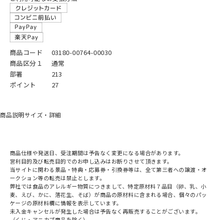
商品コード
03180-00764-00030
商品区分１
通常
部署
213
ポイント
27
商品説明
サイズ・詳細
商品仕様や発送日、受注期間は予告なく変更になる場合があります。
営利目的及び転売目的でのお申し込みはお断りさせて頂きます。
当サイトに関わる景品・特典・応募券・引換券等は、全て第三者への譲渡・オ
ークション等の転売は禁止とします。
弊社では食品のアレルギー物質につきまして、特定原材料７品目（卵、乳、小
麦、えび、かに、落花生、そば）が商品の原材料に含まれる場合、個々のパッ
ケージの原材料欄に情報を表示しています。
未入金キャンセルが発生した場合は予告なく再販売することがございます。
（くじ・アニカプ商品を除く）