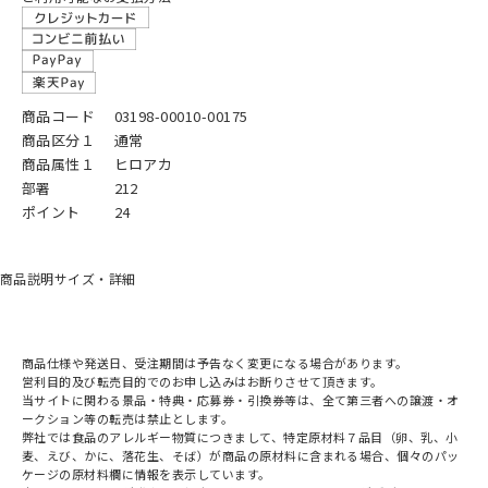
商品コード
03198-00010-00175
商品区分１
通常
商品属性１
ヒロアカ
部署
212
ポイント
24
商品説明
サイズ・詳細
商品仕様や発送日、受注期間は予告なく変更になる場合があります。
営利目的及び転売目的でのお申し込みはお断りさせて頂きます。
当サイトに関わる景品・特典・応募券・引換券等は、全て第三者への譲渡・オ
ークション等の転売は禁止とします。
弊社では食品のアレルギー物質につきまして、特定原材料７品目（卵、乳、小
麦、えび、かに、落花生、そば）が商品の原材料に含まれる場合、個々のパッ
ケージの原材料欄に情報を表示しています。