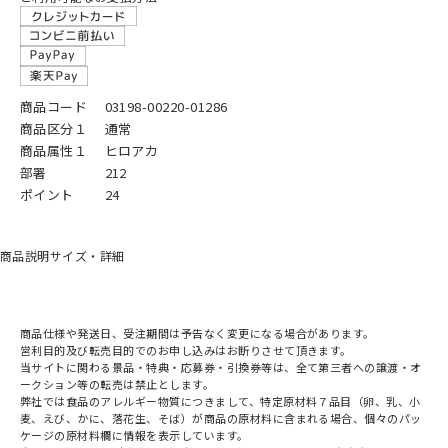
商品コード
03198-00220-01286
商品区分１
通常
商品属性１
ヒロアカ
部署
212
ポイント
24
商品説明
サイズ・詳細
商品仕様や発送日、受注期間は予告なく変更になる場合があります。
営利目的及び転売目的でのお申し込みはお断りさせて頂きます。
当サイトに関わる景品・特典・応募券・引換券等は、全て第三者への譲渡・オ
ークション等の転売は禁止とします。
弊社では食品のアレルギー物質につきまして、特定原材料７品目（卵、乳、小
麦、えび、かに、落花生、そば）が商品の原材料に含まれる場合、個々のパッ
ケージの原材料欄に情報を表示しています。