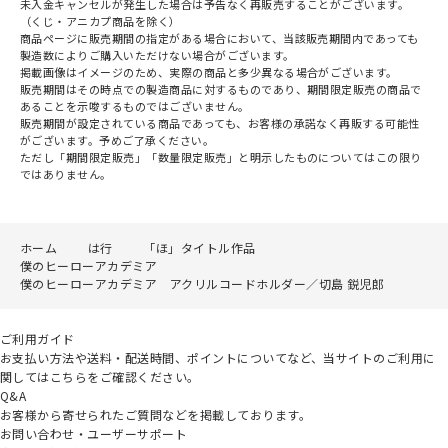
未入金キャンセルが発生した場合は予告なく再販売することがございます。
（くじ・アニカプ商品を除く）
商品ページに販売期間の指定がある場合において、当該販売期間内であっても
製造数によりご購入いただけない場合がございます。
掲載画像はイメージのため、実際の商品と多少異なる場合がございます。
販売期間はその時点での製造商品に対するものであり、期間限定販売の商品で
あることを示唆するものではございません。
販売期間が設定されている商品であっても、お客様の承諾なく再販する可能性
がございます。予めご了承ください。
ただし「期間限定販売」「数量限定販売」と明示したものについてはこの限り
ではありません。
ホーム
は行
「ほ」タイトル作品
僕のヒーローアカデミア
僕のヒーローアカデミア アクリルコードホルダー／切島 鋭児郎
ご利用ガイド
お支払い方法や送料・配送時間、ポイントについてなど、当サイトのご利用に
関してはこちらをご確認ください。
Q&A
お客様から寄せられたご質問などを掲載しております。
お問い合わせ・ユーザーサポート