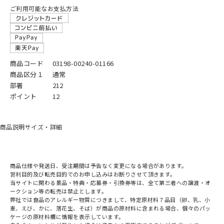
ご利用可能なお支払方法
商品コード
03198-00240-01166
商品区分１
通常
部署
212
ポイント
12
商品説明
サイズ・詳細
商品仕様や発送日、受注期間は予告なく変更になる場合があります。
営利目的及び転売目的でのお申し込みはお断りさせて頂きます。
当サイトに関わる景品・特典・応募券・引換券等は、全て第三者への譲渡・オ
ークション等の転売は禁止とします。
弊社では食品のアレルギー物質につきまして、特定原材料７品目（卵、乳、小
麦、えび、かに、落花生、そば）が商品の原材料に含まれる場合、個々のパッ
ケージの原材料欄に情報を表示しています。