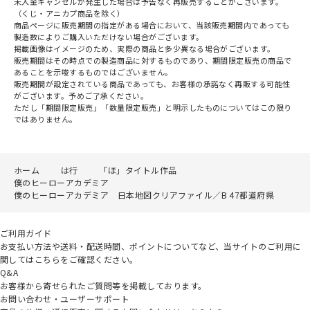
未入金キャンセルが発生した場合は予告なく再販売することがございます。
（くじ・アニカプ商品を除く）
商品ページに販売期間の指定がある場合において、当該販売期間内であっても
製造数によりご購入いただけない場合がございます。
掲載画像はイメージのため、実際の商品と多少異なる場合がございます。
販売期間はその時点での製造商品に対するものであり、期間限定販売の商品で
あることを示唆するものではございません。
販売期間が設定されている商品であっても、お客様の承諾なく再販する可能性
がございます。予めご了承ください。
ただし「期間限定販売」「数量限定販売」と明示したものについてはこの限り
ではありません。
ホーム
は行
「ほ」タイトル作品
僕のヒーローアカデミア
僕のヒーローアカデミア 日本地図クリアファイル／B 47都道府県
ご利用ガイド
お支払い方法や送料・配送時間、ポイントについてなど、当サイトのご利用に
関してはこちらをご確認ください。
Q&A
お客様から寄せられたご質問等を掲載しております。
お問い合わせ・ユーザーサポート