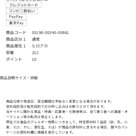
商品コード
03198-00340-00861
商品区分１
通常
商品属性１
ヒロアカ
部署
212
ポイント
10
商品説明
サイズ・詳細
商品仕様や発送日、受注期間は予告なく変更になる場合があります。
営利目的及び転売目的でのお申し込みはお断りさせて頂きます。
当サイトに関わる景品・特典・応募券・引換券等は、全て第三者への譲渡・オ
ークション等の転売は禁止とします。
弊社では食品のアレルギー物質につきまして、特定原材料７品目（卵、乳、小
麦、えび、かに、落花生、そば）が商品の原材料に含まれる場合、個々のパッ
ケージの原材料欄に情報を表示しています。