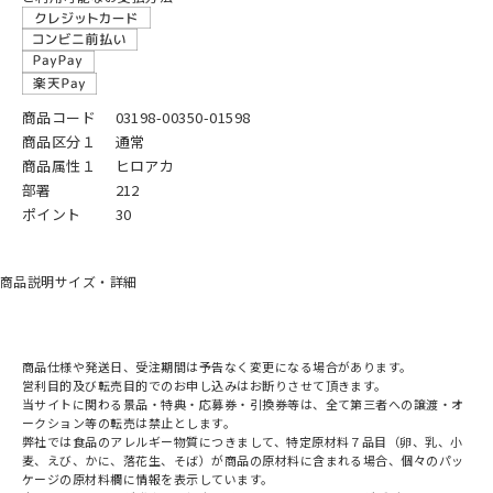
商品コード
03198-00350-01598
商品区分１
通常
商品属性１
ヒロアカ
部署
212
ポイント
30
商品説明
サイズ・詳細
商品仕様や発送日、受注期間は予告なく変更になる場合があります。
営利目的及び転売目的でのお申し込みはお断りさせて頂きます。
当サイトに関わる景品・特典・応募券・引換券等は、全て第三者への譲渡・オ
ークション等の転売は禁止とします。
弊社では食品のアレルギー物質につきまして、特定原材料７品目（卵、乳、小
麦、えび、かに、落花生、そば）が商品の原材料に含まれる場合、個々のパッ
ケージの原材料欄に情報を表示しています。