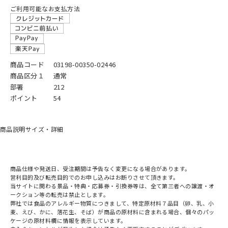
ご利用可能なお支払方法
商品コード
03198-00350-02446
商品区分１
通常
部署
212
ポイント
54
商品説明
サイズ・詳細
商品仕様や発送日、受注期間は予告なく変更になる場合があります。
営利目的及び転売目的でのお申し込みはお断りさせて頂きます。
当サイトに関わる景品・特典・応募券・引換券等は、全て第三者への譲渡・オ
ークション等の転売は禁止とします。
弊社では食品のアレルギー物質につきまして、特定原材料７品目（卵、乳、小
麦、えび、かに、落花生、そば）が商品の原材料に含まれる場合、個々のパッ
ケージの原材料欄に情報を表示しています。