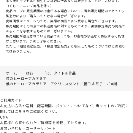
未入金キャンセルが発生した場合は予告なく再販売することがございます。
（くじ・アニカプ商品を除く）
商品ページに販売期間の指定がある場合において、当該販売期間内であっても
製造数によりご購入いただけない場合がございます。
掲載画像はイメージのため、実際の商品と多少異なる場合がございます。
販売期間はその時点での製造商品に対するものであり、期間限定販売の商品で
あることを示唆するものではございません。
販売期間が設定されている商品であっても、お客様の承諾なく再販する可能性
がございます。予めご了承ください。
ただし「期間限定販売」「数量限定販売」と明示したものについてはこの限り
ではありません。
ホーム
は行
「ほ」タイトル作品
僕のヒーローアカデミア
僕のヒーローアカデミア アクリルスタンド／麗日 お茶子 ご当地
ご利用ガイド
お支払い方法や送料・配送時間、ポイントについてなど、当サイトのご利用に
関してはこちらをご確認ください。
Q&A
お客様から寄せられたご質問等を掲載しております。
お問い合わせ・ユーザーサポート