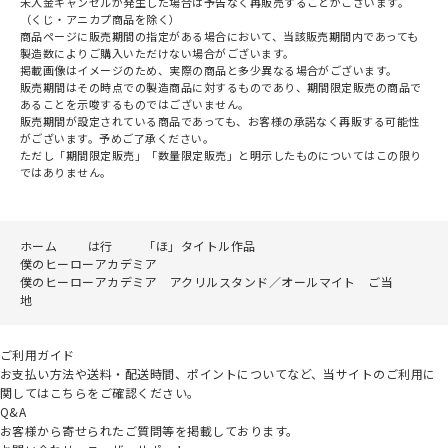
未入金キャンセルが発生した場合は予告なく再販売することがございます。
（くじ・アニカプ商品を除く）
商品ページに販売期間の指定がある場合において、当該販売期間内であっても
製造数によりご購入いただけない場合がございます。
掲載画像はイメージのため、実際の商品と多少異なる場合がございます。
販売期間はその時点での製造商品に対するものであり、期間限定販売の商品で
あることを示唆するものではございません。
販売期間が設定されている商品であっても、お客様の承諾なく再販する可能性
がございます。予めご了承ください。
ただし「期間限定販売」「数量限定販売」と明示したものについてはこの限り
ではありません。
ホーム
は行
「ほ」タイトル作品
僕のヒーローアカデミア
僕のヒーローアカデミア アクリルスタンド／オールマイト ご当
地
ご利用ガイド
お支払い方法や送料・配送時間、ポイントについてなど、当サイトのご利用に
関してはこちらをご確認ください。
Q&A
お客様から寄せられたご質問等を掲載しております。