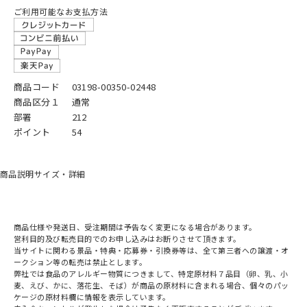
ご利用可能なお支払方法
商品コード
03198-00350-02448
商品区分１
通常
部署
212
ポイント
54
商品説明
サイズ・詳細
商品仕様や発送日、受注期間は予告なく変更になる場合があります。
営利目的及び転売目的でのお申し込みはお断りさせて頂きます。
当サイトに関わる景品・特典・応募券・引換券等は、全て第三者への譲渡・オ
ークション等の転売は禁止とします。
弊社では食品のアレルギー物質につきまして、特定原材料７品目（卵、乳、小
麦、えび、かに、落花生、そば）が商品の原材料に含まれる場合、個々のパッ
ケージの原材料欄に情報を表示しています。