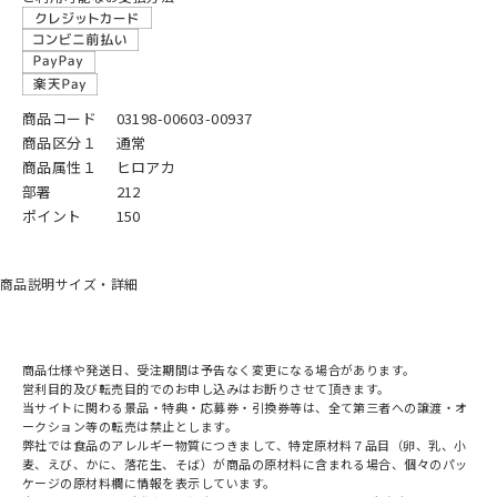
商品コード
03198-00603-00937
商品区分１
通常
商品属性１
ヒロアカ
部署
212
ポイント
150
商品説明
サイズ・詳細
商品仕様や発送日、受注期間は予告なく変更になる場合があります。
営利目的及び転売目的でのお申し込みはお断りさせて頂きます。
当サイトに関わる景品・特典・応募券・引換券等は、全て第三者への譲渡・オ
ークション等の転売は禁止とします。
弊社では食品のアレルギー物質につきまして、特定原材料７品目（卵、乳、小
麦、えび、かに、落花生、そば）が商品の原材料に含まれる場合、個々のパッ
ケージの原材料欄に情報を表示しています。