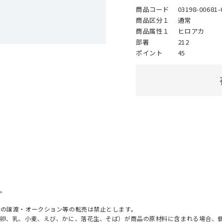
商品コード
03198-00681-
商品区分１
通常
商品属性１
ヒロアカ
部署
212
ポイント
45
。
への譲渡・オークション等の転売は禁止とします。
（卵、乳、小麦、えび、かに、落花生、そば）が商品の原材料に含まれる場合、