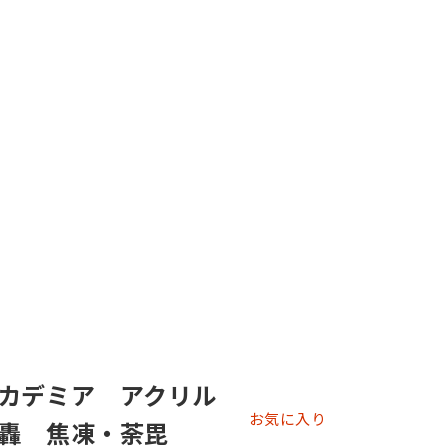
カデミア アクリル
お気に入り
轟 焦凍・荼毘