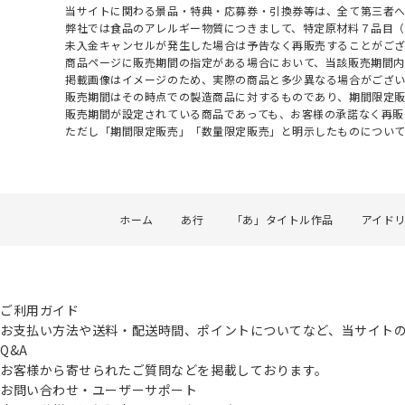
当サイトに関わる景品・特典・応募券・引換券等は、全て第三者
弊社では食品のアレルギー物質につきまして、特定原材料７品目
未入金キャンセルが発生した場合は予告なく再販売することがご
商品ページに販売期間の指定がある場合において、当該販売期間内
掲載画像はイメージのため、実際の商品と多少異なる場合がござい
販売期間はその時点での製造商品に対するものであり、期間限定
販売期間が設定されている商品であっても、お客様の承諾なく再販
ただし「期間限定販売」「数量限定販売」と明示したものについ
ホーム
あ行
「あ」タイトル作品
アイド
ご利用ガイド
お支払い方法や送料・配送時間、ポイントについてなど、当サイト
Q&A
お客様から寄せられたご質問などを掲載しております。
お問い合わせ・ユーザーサポート