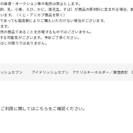
への譲渡・オークション等の転売は禁止とします。
（卵、乳、小麦、えび、かに、落花生、そば）が商品の原材料に含まれる場合、
ざいます。（くじ・アニカプ商品を除く）
であっても製造数によりご購入いただけない場合がございます。
ます。
販売の商品であることを示唆するものではございません。
する可能性がございます。予めご了承ください。
てはこの限りではありません。
リッシュセブン
アイドリッシュセブン アクリルキーホルダー／御堂虎於 DUSK 
のご利用に関してはこちらをご確認ください。