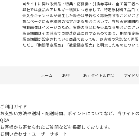
当サイトに関わる景品・特典・応募券・引換券等は、全て第三者
弊社では食品のアレルギー物質につきまして、特定原材料７品目
未入金キャンセルが発生した場合は予告なく再販売することがご
商品ページに販売期間の指定がある場合において、当該販売期間内
掲載画像はイメージのため、実際の商品と多少異なる場合がござい
販売期間はその時点での製造商品に対するものであり、期間限定
販売期間が設定されている商品であっても、お客様の承諾なく再販
ただし「期間限定販売」「数量限定販売」と明示したものについ
ホーム
あ行
「あ」タイトル作品
アイド
ご利用ガイド
お支払い方法や送料・配送時間、ポイントについてなど、当サイト
Q&A
お客様から寄せられたご質問などを掲載しております。
お問い合わせ・ユーザーサポート