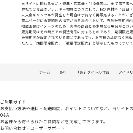
当サイトに関わる景品・特典・応募券・引換券等は、全て第三者
弊社では食品のアレルギー物質につきまして、特定原材料７品目
未入金キャンセルが発生した場合は予告なく再販売することがご
商品ページに販売期間の指定がある場合において、当該販売期間内
掲載画像はイメージのため、実際の商品と多少異なる場合がござい
販売期間はその時点での製造商品に対するものであり、期間限定
販売期間が設定されている商品であっても、お客様の承諾なく再販
ただし「期間限定販売」「数量限定販売」と明示したものについ
ホーム
あ行
「あ」タイトル作品
アイド
ご利用ガイド
お支払い方法や送料・配送時間、ポイントについてなど、当サイト
Q&A
お客様から寄せられたご質問などを掲載しております。
お問い合わせ・ユーザーサポート