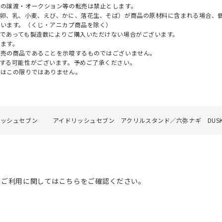
への譲渡・オークション等の転売は禁止とします。
（卵、乳、小麦、えび、かに、落花生、そば）が商品の原材料に含まれる場合、
ざいます。（くじ・アニカプ商品を除く）
であっても製造数によりご購入いただけない場合がございます。
ます。
販売の商品であることを示唆するものではございません。
する可能性がございます。予めご了承ください。
てはこの限りではありません。
リッシュセブン
アイドリッシュセブン アクリルスタンド／六弥ナギ DUSK Ti
のご利用に関してはこちらをご確認ください。