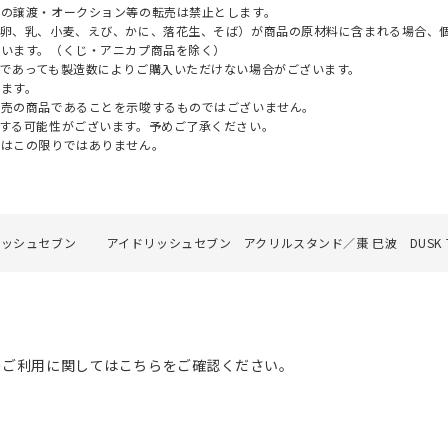
への譲渡・オークション等の転売は禁止とします。
（卵、乳、小麦、えび、かに、落花生、そば）が商品の原材料に含まれる場合、
ざいます。（くじ・アニカプ商品を除く）
であっても製造数によりご購入いただけない場合がございます。
ます。
販売の商品であることを示唆するものではございません。
する可能性がございます。予めご了承ください。
てはこの限りではありません。
リッシュセブン
アイドリッシュセブン アクリルスタンド／棗 巳波 DUSK TiL
のご利用に関してはこちらをご確認ください。