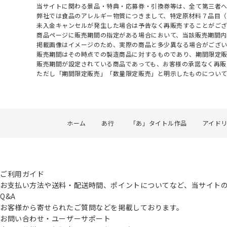
当サイトに関わる景品・特典・応募券・引換券等は、全て第三者
弊社では食品のアレルギー物質につきまして、特定原材料７品目
未入金キャンセルが発生した場合は予告なく再販売することがご
商品ページに販売期間の指定がある場合において、当該販売期間内
掲載画像はイメージのため、実際の商品と多少異なる場合がござい
販売期間はその時点での製造商品に対するものであり、期間限定
販売期間が設定されている商品であっても、お客様の承諾なく再販
ただし「期間限定販売」「数量限定販売」と明示したものについ
ホーム
あ行
「あ」タイトル作品
アイド
ご利用ガイド
お支払い方法や送料・配送時間、ポイントについてなど、当サイト
Q&A
お客様から寄せられたご質問などを掲載しております。
お問い合わせ・ユーザーサポート