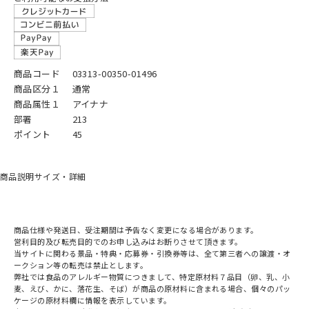
商品コード
03313-00350-01496
商品区分１
通常
商品属性１
アイナナ
部署
213
ポイント
45
商品説明
サイズ・詳細
商品仕様や発送日、受注期間は予告なく変更になる場合があります。
営利目的及び転売目的でのお申し込みはお断りさせて頂きます。
当サイトに関わる景品・特典・応募券・引換券等は、全て第三者への譲渡・オ
ークション等の転売は禁止とします。
弊社では食品のアレルギー物質につきまして、特定原材料７品目（卵、乳、小
麦、えび、かに、落花生、そば）が商品の原材料に含まれる場合、個々のパッ
ケージの原材料欄に情報を表示しています。