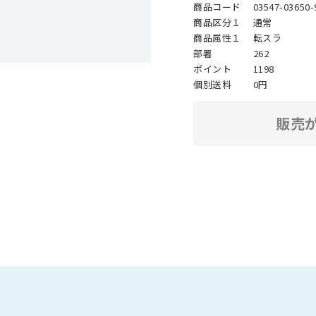
商品コード
03547-03650-
商品区分１
通常
商品属性１
転スラ
部署
262
ポイント
1198
個別送料
0円
販売