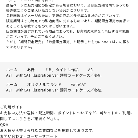
商品ページに販売期間の指定がある場合において、当該販売期間内であっても
製造数によりご購入いただけない場合がございます。
掲載画像はイメージのため、実際の商品と多少異なる場合がございます。
販売期間はその時点での製造商品に対するものであり、期間限定販売の商品で
あることを示唆するものではございません。
販売期間が設定されている商品であっても、お客様の承諾なく再販する可能性
がございます。予めご了承ください。
ただし「期間限定販売」「数量限定販売」と明示したものについてはこの限り
ではありません。
ホーム
あ行
「え」タイトル作品
A3!
A3! withCAT illustration Ver. 硬質カードケース／冬組
ホーム
オリジナルブランド
withCAT
A3! withCAT illustration Ver. 硬質カードケース／冬組
ご利用ガイド
お支払い方法や送料・配送時間、ポイントについてなど、当サイトのご利用に
関してはこちらをご確認ください。
Q&A
お客様から寄せられたご質問などを掲載しております。
お問い合わせ・ユーザーサポート