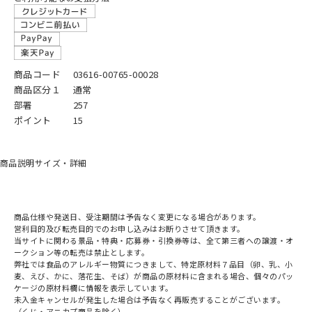
商品コード
03616-00765-00028
商品区分１
通常
部署
257
ポイント
15
商品説明
サイズ・詳細
商品仕様や発送日、受注期間は予告なく変更になる場合があります。
営利目的及び転売目的でのお申し込みはお断りさせて頂きます。
当サイトに関わる景品・特典・応募券・引換券等は、全て第三者への譲渡・オ
ークション等の転売は禁止とします。
弊社では食品のアレルギー物質につきまして、特定原材料７品目（卵、乳、小
麦、えび、かに、落花生、そば）が商品の原材料に含まれる場合、個々のパッ
ケージの原材料欄に情報を表示しています。
未入金キャンセルが発生した場合は予告なく再販売することがございます。
（くじ・アニカプ商品を除く）