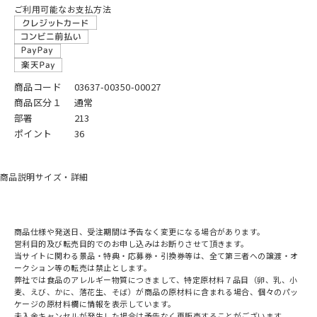
ご利用可能なお支払方法
商品コード
03637-00350-00027
商品区分１
通常
部署
213
ポイント
36
商品説明
サイズ・詳細
商品仕様や発送日、受注期間は予告なく変更になる場合があります。
営利目的及び転売目的でのお申し込みはお断りさせて頂きます。
当サイトに関わる景品・特典・応募券・引換券等は、全て第三者への譲渡・オ
ークション等の転売は禁止とします。
弊社では食品のアレルギー物質につきまして、特定原材料７品目（卵、乳、小
麦、えび、かに、落花生、そば）が商品の原材料に含まれる場合、個々のパッ
ケージの原材料欄に情報を表示しています。
未入金キャンセルが発生した場合は予告なく再販売することがございます。