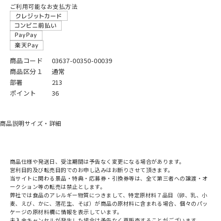
ご利用可能なお支払方法
商品コード
03637-00350-00039
商品区分１
通常
部署
213
ポイント
36
商品説明
サイズ・詳細
商品仕様や発送日、受注期間は予告なく変更になる場合があります。
営利目的及び転売目的でのお申し込みはお断りさせて頂きます。
当サイトに関わる景品・特典・応募券・引換券等は、全て第三者への譲渡・オ
ークション等の転売は禁止とします。
弊社では食品のアレルギー物質につきまして、特定原材料７品目（卵、乳、小
麦、えび、かに、落花生、そば）が商品の原材料に含まれる場合、個々のパッ
ケージの原材料欄に情報を表示しています。
未入金キャンセルが発生した場合は予告なく再販売することがございます。