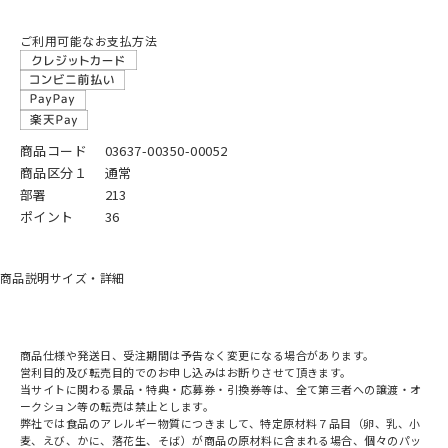
ご利用可能なお支払方法
商品コード
03637-00350-00052
商品区分１
通常
部署
213
ポイント
36
商品説明
サイズ・詳細
商品仕様や発送日、受注期間は予告なく変更になる場合があります。
営利目的及び転売目的でのお申し込みはお断りさせて頂きます。
当サイトに関わる景品・特典・応募券・引換券等は、全て第三者への譲渡・オ
ークション等の転売は禁止とします。
弊社では食品のアレルギー物質につきまして、特定原材料７品目（卵、乳、小
麦、えび、かに、落花生、そば）が商品の原材料に含まれる場合、個々のパッ