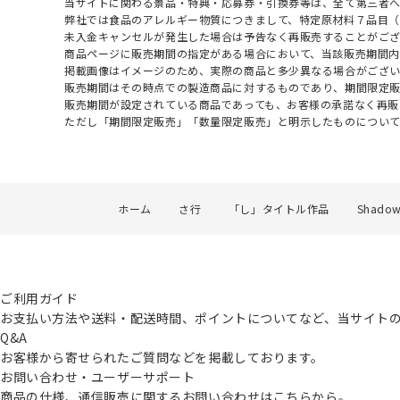
当サイトに関わる景品・特典・応募券・引換券等は、全て第三者
弊社では食品のアレルギー物質につきまして、特定原材料７品目
未入金キャンセルが発生した場合は予告なく再販売することがご
商品ページに販売期間の指定がある場合において、当該販売期間内
掲載画像はイメージのため、実際の商品と多少異なる場合がござい
販売期間はその時点での製造商品に対するものであり、期間限定
販売期間が設定されている商品であっても、お客様の承諾なく再販
ただし「期間限定販売」「数量限定販売」と明示したものについ
ホーム
さ行
「し」タイトル作品
Shadow
ご利用ガイド
お支払い方法や送料・配送時間、ポイントについてなど、当サイト
Q&A
お客様から寄せられたご質問などを掲載しております。
お問い合わせ・ユーザーサポート
商品の仕様、通信販売に関するお問い合わせはこちらから。