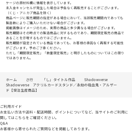
ケージの原材料欄に情報を表示しています。
未入金キャンセルが発生した場合は予告なく再販売することがございます。
（くじ・アニカプ商品を除く）
商品ページに販売期間の指定がある場合において、当該販売期間内であっても
製造数によりご購入いただけない場合がございます。
掲載画像はイメージのため、実際の商品と多少異なる場合がございます。
販売期間はその時点での製造商品に対するものであり、期間限定販売の商品で
あることを示唆するものではございません。
販売期間が設定されている商品であっても、お客様の承諾なく再販する可能性
がございます。予めご了承ください。
ただし「期間限定販売」「数量限定販売」と明示したものについてはこの限り
ではありません。
ホーム
さ行
「し」タイトル作品
Shadowverse
Shadowverse アクリルカードスタンド／永劫の吸血鬼・アルザー
ド【受注生産商品】
ご利用ガイド
お支払い方法や送料・配送時間、ポイントについてなど、当サイトのご利用に
関してはこちらをご確認ください。
Q&A
お客様から寄せられたご質問などを掲載しております。