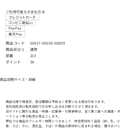
ご利用可能なお支払方法
商品コード
03637-00350-00059
商品区分１
通常
部署
213
ポイント
36
商品説明
サイズ・詳細
商品仕様や発送日、受注期間は予告なく変更になる場合があります。
営利目的及び転売目的でのお申し込みはお断りさせて頂きます。
当サイトに関わる景品・特典・応募券・引換券等は、全て第三者への譲渡・オ
ークション等の転売は禁止とします。
弊社では食品のアレルギー物質につきまして、特定原材料７品目（卵、乳、小
麦、えび、かに、落花生、そば）が商品の原材料に含まれる場合、個々のパッ