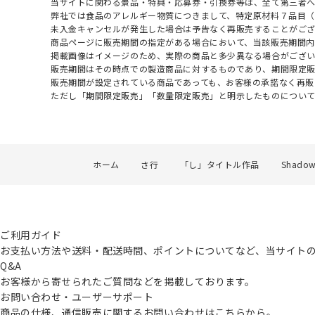
当サイトに関わる景品・特典・応募券・引換券等は、全て第三者
弊社では食品のアレルギー物質につきまして、特定原材料７品目
未入金キャンセルが発生した場合は予告なく再販売することがご
商品ページに販売期間の指定がある場合において、当該販売期間内
掲載画像はイメージのため、実際の商品と多少異なる場合がござい
販売期間はその時点での製造商品に対するものであり、期間限定
販売期間が設定されている商品であっても、お客様の承諾なく再販
ただし「期間限定販売」「数量限定販売」と明示したものについ
ホーム
さ行
「し」タイトル作品
Shadow
ご利用ガイド
お支払い方法や送料・配送時間、ポイントについてなど、当サイト
Q&A
お客様から寄せられたご質問などを掲載しております。
お問い合わせ・ユーザーサポート
商品の仕様、通信販売に関するお問い合わせはこちらから。