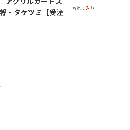
rse アクリルカードス
お気に入り
将・タケツミ【受注
定