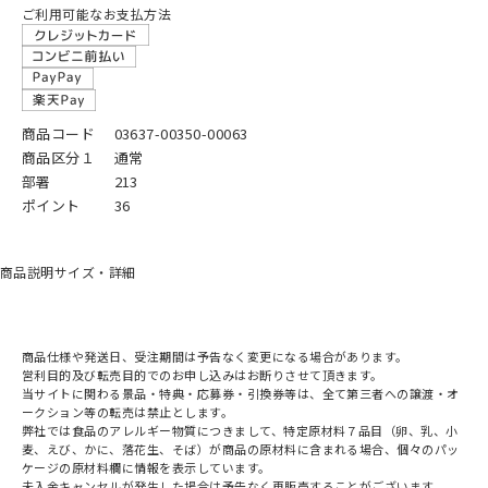
ご利用可能なお支払方法
商品コード
03637-00350-00063
商品区分１
通常
部署
213
ポイント
36
商品説明
サイズ・詳細
商品仕様や発送日、受注期間は予告なく変更になる場合があります。
営利目的及び転売目的でのお申し込みはお断りさせて頂きます。
当サイトに関わる景品・特典・応募券・引換券等は、全て第三者への譲渡・オ
ークション等の転売は禁止とします。
弊社では食品のアレルギー物質につきまして、特定原材料７品目（卵、乳、小
麦、えび、かに、落花生、そば）が商品の原材料に含まれる場合、個々のパッ
ケージの原材料欄に情報を表示しています。
未入金キャンセルが発生した場合は予告なく再販売することがございます。