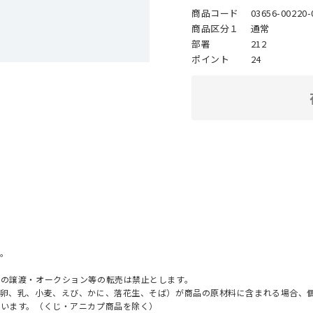
商品コード
03656-00220-
商品区分１
通常
部署
212
ポイント
24
。
への譲渡・オークション等の転売は禁止とします。
（卵、乳、小麦、えび、かに、落花生、そば）が商品の原材料に含まれる場合、
ざいます。（くじ・アニカプ商品を除く）