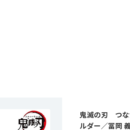
鬼滅の刃 つな
ルダー／冨岡 