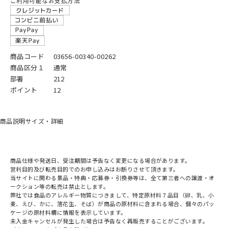
ご利用可能なお支払方法
商品コード
03656-00340-00262
商品区分１
通常
部署
212
ポイント
12
商品説明
サイズ・詳細
商品仕様や発送日、受注期間は予告なく変更になる場合があります。
営利目的及び転売目的でのお申し込みはお断りさせて頂きます。
当サイトに関わる景品・特典・応募券・引換券等は、全て第三者への譲渡・オ
ークション等の転売は禁止とします。
弊社では食品のアレルギー物質につきまして、特定原材料７品目（卵、乳、小
麦、えび、かに、落花生、そば）が商品の原材料に含まれる場合、個々のパッ
ケージの原材料欄に情報を表示しています。
未入金キャンセルが発生した場合は予告なく再販売することがございます。