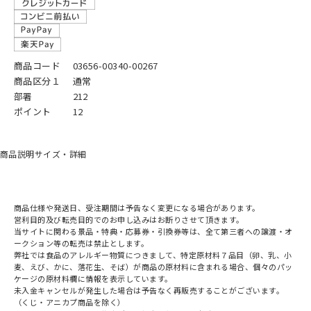
商品コード
03656-00340-00267
商品区分１
通常
部署
212
ポイント
12
商品説明
サイズ・詳細
商品仕様や発送日、受注期間は予告なく変更になる場合があります。
営利目的及び転売目的でのお申し込みはお断りさせて頂きます。
当サイトに関わる景品・特典・応募券・引換券等は、全て第三者への譲渡・オ
ークション等の転売は禁止とします。
弊社では食品のアレルギー物質につきまして、特定原材料７品目（卵、乳、小
麦、えび、かに、落花生、そば）が商品の原材料に含まれる場合、個々のパッ
ケージの原材料欄に情報を表示しています。
未入金キャンセルが発生した場合は予告なく再販売することがございます。
（くじ・アニカプ商品を除く）