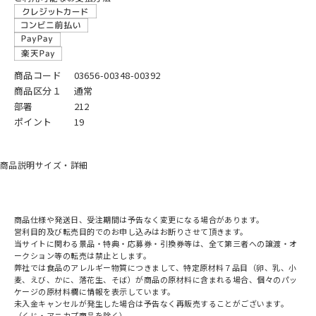
商品コード
03656-00348-00392
商品区分１
通常
部署
212
ポイント
19
商品説明
サイズ・詳細
商品仕様や発送日、受注期間は予告なく変更になる場合があります。
営利目的及び転売目的でのお申し込みはお断りさせて頂きます。
当サイトに関わる景品・特典・応募券・引換券等は、全て第三者への譲渡・オ
ークション等の転売は禁止とします。
弊社では食品のアレルギー物質につきまして、特定原材料７品目（卵、乳、小
麦、えび、かに、落花生、そば）が商品の原材料に含まれる場合、個々のパッ
ケージの原材料欄に情報を表示しています。
未入金キャンセルが発生した場合は予告なく再販売することがございます。
（くじ・アニカプ商品を除く）