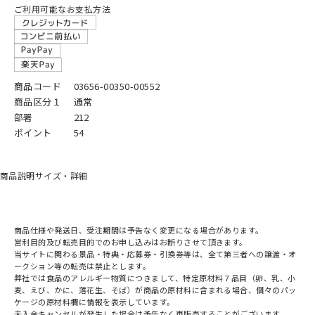
ご利用可能なお支払方法
商品コード
03656-00350-00552
商品区分１
通常
部署
212
ポイント
54
商品説明
サイズ・詳細
商品仕様や発送日、受注期間は予告なく変更になる場合があります。
営利目的及び転売目的でのお申し込みはお断りさせて頂きます。
当サイトに関わる景品・特典・応募券・引換券等は、全て第三者への譲渡・オ
ークション等の転売は禁止とします。
弊社では食品のアレルギー物質につきまして、特定原材料７品目（卵、乳、小
麦、えび、かに、落花生、そば）が商品の原材料に含まれる場合、個々のパッ
ケージの原材料欄に情報を表示しています。
未入金キャンセルが発生した場合は予告なく再販売することがございます。