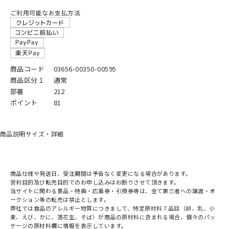
ご利用可能なお支払方法
商品コード
03656-00350-00595
商品区分１
通常
部署
212
ポイント
81
商品説明
サイズ・詳細
商品仕様や発送日、受注期間は予告なく変更になる場合があります。
営利目的及び転売目的でのお申し込みはお断りさせて頂きます。
当サイトに関わる景品・特典・応募券・引換券等は、全て第三者への譲渡・オ
ークション等の転売は禁止とします。
弊社では食品のアレルギー物質につきまして、特定原材料７品目（卵、乳、小
麦、えび、かに、落花生、そば）が商品の原材料に含まれる場合、個々のパッ
ケージの原材料欄に情報を表示しています。