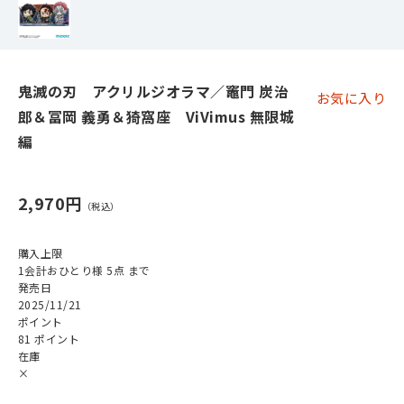
鬼滅の刃 アクリルジオラマ／竈門 炭治
お気に入り
郎＆冨岡 義勇＆猗窩座 ViVimus 無限城
編
2,970円
購入上限
1会計おひとり様 5点 まで
発売日
2025/11/21
ポイント
81 ポイント
在庫
×