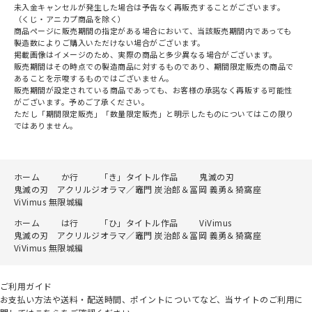
未入金キャンセルが発生した場合は予告なく再販売することがございます。
（くじ・アニカプ商品を除く）
商品ページに販売期間の指定がある場合において、当該販売期間内であっても
製造数によりご購入いただけない場合がございます。
掲載画像はイメージのため、実際の商品と多少異なる場合がございます。
販売期間はその時点での製造商品に対するものであり、期間限定販売の商品で
あることを示唆するものではございません。
販売期間が設定されている商品であっても、お客様の承諾なく再販する可能性
がございます。予めご了承ください。
ただし「期間限定販売」「数量限定販売」と明示したものについてはこの限り
ではありません。
ホーム
か行
「き」タイトル作品
鬼滅の刃
鬼滅の刃 アクリルジオラマ／竈門 炭治郎＆冨岡 義勇＆猗窩座
ViVimus 無限城編
ホーム
は行
「ひ」タイトル作品
ViVimus
鬼滅の刃 アクリルジオラマ／竈門 炭治郎＆冨岡 義勇＆猗窩座
ViVimus 無限城編
ご利用ガイド
お支払い方法や送料・配送時間、ポイントについてなど、当サイトのご利用に