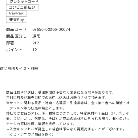
商品コード
03656-00366-00074
商品区分１
通常
部署
212
ポイント
12
商品説明
サイズ・詳細
商品仕様や発送日、受注期間は予告なく変更になる場合があります。
営利目的及び転売目的でのお申し込みはお断りさせて頂きます。
当サイトに関わる景品・特典・応募券・引換券等は、全て第三者への譲渡・オ
ークション等の転売は禁止とします。
弊社では食品のアレルギー物質につきまして、特定原材料７品目（卵、乳、小
麦、えび、かに、落花生、そば）が商品の原材料に含まれる場合、個々のパッ
ケージの原材料欄に情報を表示しています。
未入金キャンセルが発生した場合は予告なく再販売することがございます。
（くじ・アニカプ商品を除く）