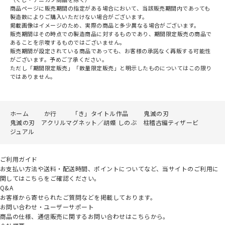
商品ページに販売期間の指定がある場合において、当該販売期間内であっても
製造数によりご購入いただけない場合がございます。
掲載画像はイメージのため、実際の商品と多少異なる場合がございます。
販売期間はその時点での製造商品に対するものであり、期間限定販売の商品で
あることを示唆するものではございません。
販売期間が設定されている商品であっても、お客様の承諾なく再販する可能性
がございます。予めご了承ください。
ただし「期間限定販売」「数量限定販売」と明示したものについてはこの限り
ではありません。
ホーム
か行
「き」タイトル作品
鬼滅の刃
鬼滅の刃 アクリルマグネット／胡蝶 しのぶ 柱稽古編ティザービ
ジュアル
ご利用ガイド
お支払い方法や送料・配送時間、ポイントについてなど、当サイトのご利用に
関してはこちらをご確認ください。
Q&A
お客様から寄せられたご質問などを掲載しております。
お問い合わせ・ユーザーサポート
商品の仕様、通信販売に関するお問い合わせはこちらから。