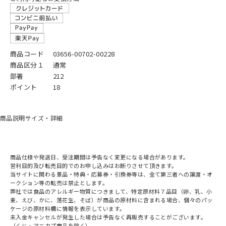
商品コード
03656-00702-00228
商品区分１
通常
部署
212
ポイント
18
商品説明
サイズ・詳細
商品仕様や発送日、受注期間は予告なく変更になる場合があります。
営利目的及び転売目的でのお申し込みはお断りさせて頂きます。
当サイトに関わる景品・特典・応募券・引換券等は、全て第三者への譲渡・オ
ークション等の転売は禁止とします。
弊社では食品のアレルギー物質につきまして、特定原材料７品目（卵、乳、小
麦、えび、かに、落花生、そば）が商品の原材料に含まれる場合、個々のパッ
ケージの原材料欄に情報を表示しています。
未入金キャンセルが発生した場合は予告なく再販売することがございます。
（くじ・アニカプ商品を除く）