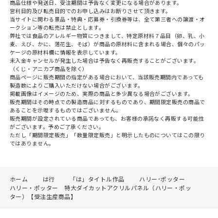
商品仕様や発送日、受注期間は予告なく変更になる場合があります。
営利目的及び転売目的でのお申し込みはお断りさせて頂きます。
当サイトに関わる景品・特典・応募券・引換券等は、全て第三者への譲渡・オ
ークション等の転売は禁止とします。
弊社では食品のアレルギー物質につきまして、特定原材料７品目（卵、乳、小
麦、えび、かに、落花生、そば）が商品の原材料に含まれる場合、個々のパッ
ケージの原材料欄に情報を表示しています。
未入金キャンセルが発生した場合は予告なく再販売することがございます。
（くじ・アニカプ商品を除く）
商品ページに販売期間の指定がある場合において、当該販売期間内であっても
製造数によりご購入いただけない場合がございます。
掲載画像はイメージのため、実際の商品と多少異なる場合がございます。
販売期間はその時点での製造商品に対するものであり、期間限定販売の商品で
あることを示唆するものではございません。
販売期間が設定されている商品であっても、お客様の承諾なく再販する可能性
がございます。予めご了承ください。
ただし「期間限定販売」「数量限定販売」と明示したものについてはこの限り
ではありません。
ホーム
は行
「は」タイトル作品
ハリー･ポッター
ハリー・ポッター 特大ダイカットアクリルパネル（ハリー・ポッ
ター）【受注生産商品】