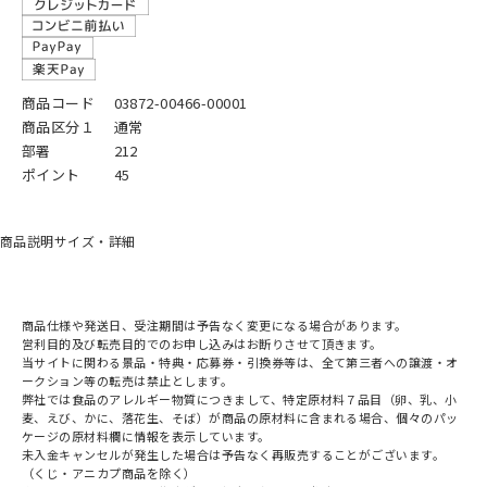
商品コード
03872-00466-00001
商品区分１
通常
部署
212
ポイント
45
商品説明
サイズ・詳細
商品仕様や発送日、受注期間は予告なく変更になる場合があります。
営利目的及び転売目的でのお申し込みはお断りさせて頂きます。
当サイトに関わる景品・特典・応募券・引換券等は、全て第三者への譲渡・オ
ークション等の転売は禁止とします。
弊社では食品のアレルギー物質につきまして、特定原材料７品目（卵、乳、小
麦、えび、かに、落花生、そば）が商品の原材料に含まれる場合、個々のパッ
ケージの原材料欄に情報を表示しています。
未入金キャンセルが発生した場合は予告なく再販売することがございます。
（くじ・アニカプ商品を除く）