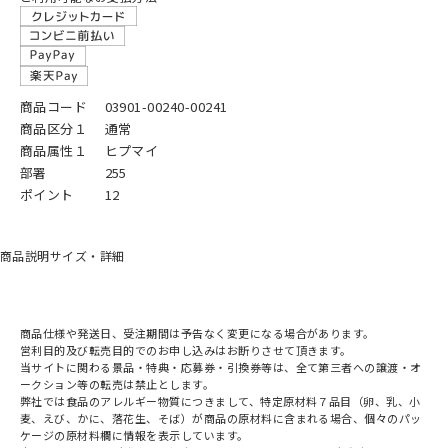
商品コード
03901-00240-00241
商品区分１
通常
商品属性１
ヒプマイ
部署
255
ポイント
12
商品説明
サイズ・詳細
商品仕様や発送日、受注期間は予告なく変更になる場合があります。
営利目的及び転売目的でのお申し込みはお断りさせて頂きます。
当サイトに関わる景品・特典・応募券・引換券等は、全て第三者への譲渡・オ
ークション等の転売は禁止とします。
弊社では食品のアレルギー物質につきまして、特定原材料７品目（卵、乳、小
麦、えび、かに、落花生、そば）が商品の原材料に含まれる場合、個々のパッ
ケージの原材料欄に情報を表示しています。