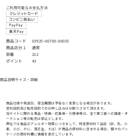
ご利用可能なお支払方法
商品コード
03925-00700-00035
商品区分１
通常
部署
212
ポイント
43
商品説明
サイズ・詳細
商品仕様や発送日、受注期間は予告なく変更になる場合があります。
営利目的及び転売目的でのお申し込みはお断りさせて頂きます。
当サイトに関わる景品・特典・応募券・引換券等は、全て第三者への譲渡・オ
ークション等の転売は禁止とします。
弊社では食品のアレルギー物質につきまして、特定原材料７品目（卵、乳、小
麦、えび、かに、落花生、そば）が商品の原材料に含まれる場合、個々のパッ
ケージの原材料欄に情報を表示しています。