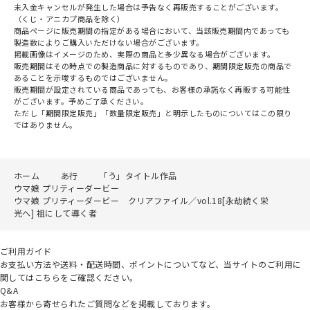
未入金キャンセルが発生した場合は予告なく再販売することがございます。
（くじ・アニカプ商品を除く）
商品ページに販売期間の指定がある場合において、当該販売期間内であっても
製造数によりご購入いただけない場合がございます。
掲載画像はイメージのため、実際の商品と多少異なる場合がございます。
販売期間はその時点での製造商品に対するものであり、期間限定販売の商品で
あることを示唆するものではございません。
販売期間が設定されている商品であっても、お客様の承諾なく再販する可能性
がございます。予めご了承ください。
ただし「期間限定販売」「数量限定販売」と明示したものについてはこの限り
ではありません。
ホーム
あ行
「う」タイトル作品
ウマ娘 プリティーダービー
ウマ娘 プリティーダービー クリアファイル／vol.18[永劫続く栄
光へ] 祖にして導く者
ご利用ガイド
お支払い方法や送料・配送時間、ポイントについてなど、当サイトのご利用に
関してはこちらをご確認ください。
Q&A
お客様から寄せられたご質問などを掲載しております。