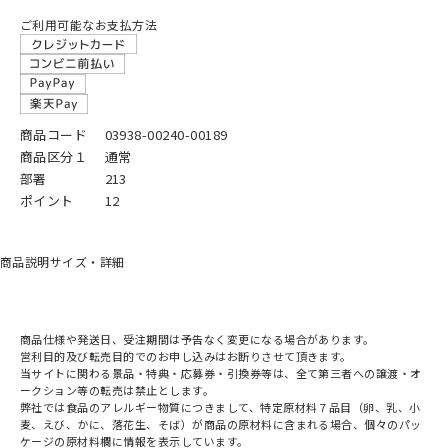
ご利用可能なお支払方法
商品コード
03938-00240-00189
商品区分１
通常
部署
213
ポイント
12
商品説明
サイズ・詳細
商品仕様や発送日、受注期間は予告なく変更になる場合があります。
営利目的及び転売目的でのお申し込みはお断りさせて頂きます。
当サイトに関わる景品・特典・応募券・引換券等は、全て第三者への譲渡・オ
ークション等の転売は禁止とします。
弊社では食品のアレルギー物質につきまして、特定原材料７品目（卵、乳、小
麦、えび、かに、落花生、そば）が商品の原材料に含まれる場合、個々のパッ
ケージの原材料欄に情報を表示しています。