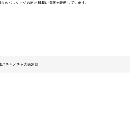
個々のパッケージの原材料欄に情報を表示しています。
熱血ハチャメチャ大感謝祭！