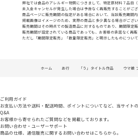
弊社では食品のアレルギー物質につきまして、特定原材料７品目
未入金キャンセルが発生した場合は予告なく再販売することがご
商品ページに販売期間の指定がある場合において、当該販売期間内
掲載画像はイメージのため、実際の商品と多少異なる場合がござい
販売期間はその時点での製造商品に対するものであり、期間限定
販売期間が設定されている商品であっても、お客様の承諾なく再販
ただし「期間限定販売」「数量限定販売」と明示したものについ
ホーム
あ行
「う」タイトル作品
ウマ娘 
ご利用ガイド
お支払い方法や送料・配送時間、ポイントについてなど、当サイト
Q&A
お客様から寄せられたご質問などを掲載しております。
お問い合わせ・ユーザーサポート
商品の仕様、通信販売に関するお問い合わせはこちらから。