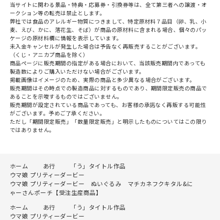
当サイトに関わる景品・特典・応募券・引換券等は、全て第三者への譲渡・オ
ークション等の転売は禁止とします。
弊社では食品のアレルギー物質につきまして、特定原材料７品目（卵、乳、小
麦、えび、かに、落花生、そば）が商品の原材料に含まれる場合、個々のパッ
ケージの原材料欄に情報を表示しています。
未入金キャンセルが発生した場合は予告なく再販売することがございます。
（くじ・アニカプ商品を除く）
商品ページに販売期間の指定がある場合において、当該販売期間内であっても
製造数によりご購入いただけない場合がございます。
掲載画像はイメージのため、実際の商品と多少異なる場合がございます。
販売期間はその時点での製造商品に対するものであり、期間限定販売の商品で
あることを示唆するものではございません。
販売期間が設定されている商品であっても、お客様の承諾なく再販する可能性
がございます。予めご了承ください。
ただし「期間限定販売」「数量限定販売」と明示したものについてはこの限り
ではありません。
ホーム
あ行
「う」タイトル作品
ウマ娘 プリティーダービー
ウマ娘 プリティーダービー ぬいぐるみ マチカネフクキタル&に
ゃーさんポーチ【受注生産商品】
ホーム
あ行
「う」タイトル作品
ウマ娘 プリティーダービー