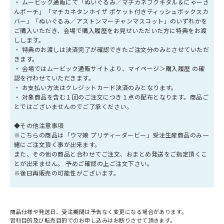
・ ムービック通販にて「ぬいぐるみ／マチカネフクキタル＆にゃーさ
んポーチ」「マチカネタンホイザ ポケット付きティッシュボックスカ
バー」「ぬいぐるみ／アストンマーチャンマスコット」のいずれかを
ご購入いただき、会場で購入履歴をお見せいただいた方に特典をお渡
しします。
・ 特典のお渡しは決済完了が確認できたご注文分のみとさせていただ
きます。
・ 会場ではムービック通販サイトより、マイページ＞購入履歴 の確
認を行わせていただきます。
・ お支払い方法はクレジットカード決済のみとなります。
・ 対象商品を含む１回のご注文につき１点の配布となります。商品ご
とではございませんのでご了承ください。
◆その他注意事項
※こちらの商品は「ウマ娘 プリティーダービー」受注生産商品のみ一
緒にご注文頂く事が出来ます。
また、その他の商品と合わせてご注文、おまとめ発送をご指定頂くこ
とが出来ません。 予めご確認の上ご注文下さい。
※後日再販売の可能性がございます。
商品仕様や発送日、受注期間は予告なく変更になる場合があります。
営利目的及び転売目的でのお申し込みはお断りさせて頂きます。