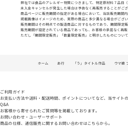
弊社では食品のアレルギー物質につきまして、特定原材料７品目
未入金キャンセルが発生した場合は予告なく再販売することがご
商品ページに販売期間の指定がある場合において、当該販売期間内
掲載画像はイメージのため、実際の商品と多少異なる場合がござい
販売期間はその時点での製造商品に対するものであり、期間限定
販売期間が設定されている商品であっても、お客様の承諾なく再販
ただし「期間限定販売」「数量限定販売」と明示したものについ
ホーム
あ行
「う」タイトル作品
ウマ娘 
ご利用ガイド
お支払い方法や送料・配送時間、ポイントについてなど、当サイト
Q&A
お客様から寄せられたご質問等を掲載しております。
お問い合わせ・ユーザーサポート
商品の仕様、通信販売に関するお問い合わせはこちらから。