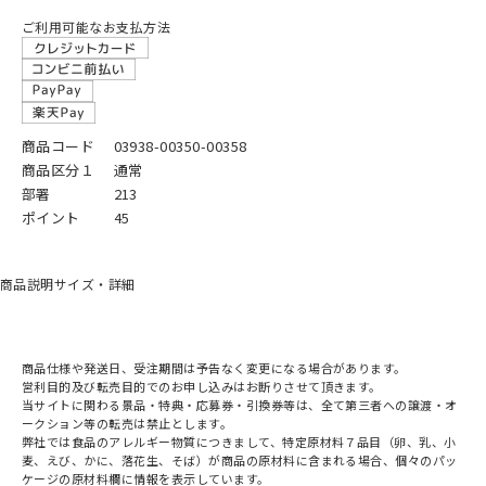
ご利用可能なお支払方法
商品コード
03938-00350-00358
商品区分１
通常
部署
213
ポイント
45
商品説明
サイズ・詳細
商品仕様や発送日、受注期間は予告なく変更になる場合があります。
営利目的及び転売目的でのお申し込みはお断りさせて頂きます。
当サイトに関わる景品・特典・応募券・引換券等は、全て第三者への譲渡・オ
ークション等の転売は禁止とします。
弊社では食品のアレルギー物質につきまして、特定原材料７品目（卵、乳、小
麦、えび、かに、落花生、そば）が商品の原材料に含まれる場合、個々のパッ
ケージの原材料欄に情報を表示しています。